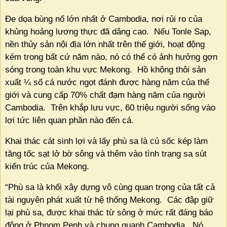
Đe dọa bùng nổ lớn nhất ở Cambodia, nơi rủi ro của
khủng hoảng lương thực đã dâng cao.
Nếu Tonle Sap,
nền thủy sản nội địa lớn nhất trên thế giới, hoạt động
kém trong bất cứ năm nào, nó có thể có ảnh hưởng gợn
sóng trong toàn khu vực Mekong.
Hồ không thôi sản
xuất ¼ số cá nước ngọt đánh được hàng năm của thế
giới và cung cấp 70% chất đạm hàng năm của người
Cambodia.
Trên khắp lưu vực, 60 triệu người sống vào
lợi tức liên quan phần nào đến cá.
Khai thác cát sinh lợi và lấy phù sa là cú sốc kép làm
tăng tốc sạt lở bờ sông và thêm vào tình trạng sa sút
kiến trúc của Mekong.
“Phù sa là khối xây dựng vô cùng quan trọng của tất cả
tài nguyên phát xuất từ hệ thống Mekong.
Các đập giữ
lại phù sa, được khai thác từ sông ở mức rất đáng báo
động ở Phnom Penh và chung quanh Cambodia.
Nó