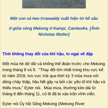
Một con cá heo Irrawaddy xuất hiện từ hố sâu
ở giữa sông Mekong ở Kampi, Cambodia. [Ảnh:
Nicholas Muller]
Tính không thay đổi của khí hậu, lo ngại về đập
Một mùa hè dữ dội và không thể đoán trước cho Mekong
trong tháng 8 và 9.
“Thay đổi lớn nhất trong khu vực kể
từ năm 2019, lưu vực trải qua thời kỳ 3 mùa mưa với
dòng chảy thấp, hầu hết gây ra bởi các yếu tố khí hậu và
thiếu mưa,” Eyler nói.
Mùa mưa, thường kéo dài từ
tháng 6 đến tháng 11, có lẽ đã bị xáo trộn vĩnh viễn.
Eyler nói Ủy hội Sông Mekong (Mekong River