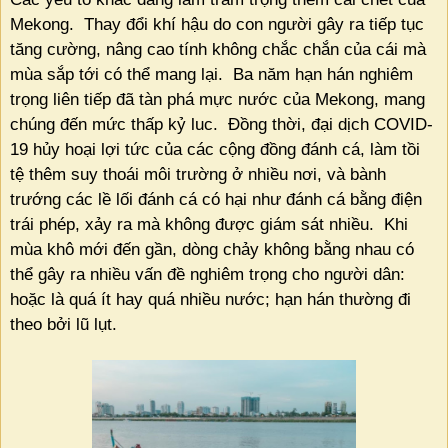
Mekong.
Thay đổi khí hậu do con người gây ra tiếp tục
tăng cường, nâng cao tính không chắc chắn của cái mà
mùa sắp tới có thể mang lại.
Ba năm hạn hán nghiêm
trọng liên tiếp đã tàn phá mực nước của Mekong, mang
chúng đến mức thấp kỷ luc.
Đồng thời, đại dịch COVID-
19 hủy hoại lợi tức của các cộng đồng đánh cá, làm tồi
tệ thêm suy thoái môi trường ở nhiều nơi, và bành
trướng các lề lối đánh cá có hại như đánh cá bằng điện
trái phép, xảy ra mà không được giám sát nhiều.
Khi
mùa khô mới đến gần, dòng chảy không bằng nhau có
thể gây ra nhiều vấn đề nghiêm trọng cho người dân:
hoặc là quá ít hay quá nhiều nước; hạn hán thường đi
theo bởi lũ lụt.