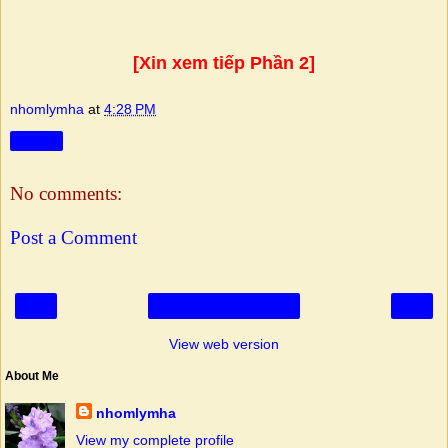
[Xin xem tiếp Phần 2]
nhomlymha
at
4:28 PM
Share
No comments:
Post a Comment
‹
›
Home
View web version
About Me
nhomlymha
View my complete profile