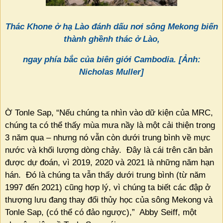
Thác Khone ở hạ Lào đánh dấu nơi sông Mekong biến
thành ghềnh thác ở Lào,
ngay phía bắc của biên giới Cambodia. [Ảnh:
Nicholas Muller]
Ờ Tonle Sap, “Nếu chúng ta nhìn vào dữ kiện của MRC,
chúng ta có thể thấy mùa mưa nầy là một cải thiện trong
3 năm qua – nhưng nó vẫn còn dưới trung bình về mực
nước và khối lượng dòng chảy.
Đây là cái trên căn bản
được dự đoán, vì 2019, 2020 và 2021 là những năm hạn
hán.
Đó là chúng ta vẫn thấy dưới trung bình (từ năm
1997 đến 2021) cũng hợp lý, vì chúng ta biết các đập ở
thượng lưu đang thay đổi thủy học của sông Mekong và
Tonle Sap, (có thể có đảo ngược),”
Abby Seiff, một