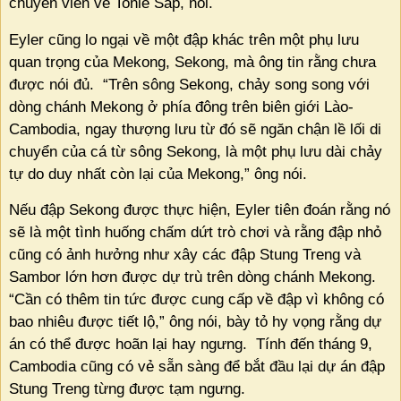
chuyên viên về Tonle Sap, nói.
Eyler cũng lo ngại về một đập khác trên một phụ lưu
quan trọng của Mekong, Sekong, mà ông tin rằng chưa
được nói đủ.
“Trên sông Sekong, chảy song song với
dòng chánh Mekong ở phía đông trên biên giới Lào-
Cambodia, ngay thượng lưu từ đó sẽ ngăn chận lề lối di
chuyển của cá từ sông Sekong, là một phụ lưu dài chảy
tự do duy nhất còn lại của Mekong,” ông nói.
Nếu đập Sekong được thực hiện, Eyler tiên đoán rằng nó
sẽ là một tình huống chấm dứt trò chơi và rằng đập nhỏ
cũng có ảnh hưởng như xây các đập Stung Treng và
Sambor lớn hơn được dự trù trên dòng chánh Mekong.
“Cần có thêm tin tức được cung cấp về đập vì không có
bao nhiêu được tiết lộ,” ông nói, bày tỏ hy vọng rằng dự
án có thể được hoãn lại hay ngưng.
Tính đến tháng 9,
Cambodia cũng có vẻ sẵn sàng để bắt đầu lại dự án đập
Stung Treng từng được tạm ngưng.