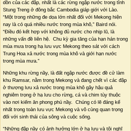
dồn của các đập, nhất là các rừng ngập nước trong tỉnh
Stung Treng ở đông bắc Cambodia giáp giới với Lào.
“Một trong những đe dọa lớn nhất đối với Mekong hiện
nay là có quá nhiều nước trong mùa khô,” Baird nói.
“Điều đó kết hợp với không đủ nước cho nhịp lũ, là
những vấn đề liên hệ.
Chu kỳ gia tăng của hạn hán trong
mùa mưa trong hạ lưu vực Mekong theo sát với cách
Trung Hoa xả nước trong mùa khô và giới hạn nước
trong mùa mưa.”
Những khu rừng nầy, là đất ngập nước được đề cử làm
khu Ramsar, nằm trong Mekong và đang chết vì các đập
ở thượng lưu xả nước trong mùa khô gây hậu quả
nghiêm trọng ở hạ lưu cho rừng, cá và chim tùy thuộc
vào nơi kiếm ăn phong phú nầy.
Chúng có lẽ đáng kể
nhất trong toàn lưu vực Mekong và vô cùng quan trọng
đối với sinh thái của sông và cuộc sống.
“Những đập nầy có ảnh hưởng lớn ở hạ lưu và tôi nghĩ