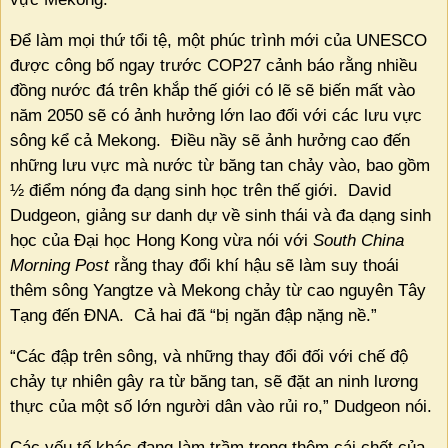
Để làm mọi thứ tổi tệ, một phúc trình mới của UNESCO
được công bố ngay trước COP27 cảnh báo rằng nhiều
đồng nước đá trên khắp thế giới có lẽ sẽ biến mất vào
năm 2050 sẽ có ảnh hưởng lớn lao đối với các lưu vực
sông kể cả Mekong.
Điều nầy sẽ ảnh hưởng cao đến
những lưu vực mà nước từ băng tan chảy vào, bao gồm
½ điểm nóng đa dạng sinh học trên thế giới.
David
Dudgeon, giảng sư danh dự về sinh thái và đa dạng sinh
học của Đại học Hong Kong vừa nói với
South China
Morning Post
rằng thay đổi khí hậu sẽ làm suy thoái
thêm sông Yangtze và Mekong chảy từ cao nguyên Tây
Tạng đến ĐNA.
Cả hai đã “bị ngăn đập nặng nề.”
“Các đập trên sông, và những thay đổi đối với chế độ
chảy tự nhiên gây ra từ băng tan, sẽ đặt an ninh lương
thực của một số lớn người dân vào rủi ro,” Dudgeon nói.
Các yếu tố khác đang làm trầm trọng thêm cái chết của