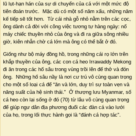
lũ lụt-hạn hán của sự di chuyển của cá với một mức độ
tiên đoán trước.
Mặc dù có một số năm xấu, những năm
kế tiếp sẽ tốt hơn.
Từ cái nhà gỗ nhỏ nằm trên các cọc,
ông dành cả đời với công việc tương tự hàng ngày: nổ
máy chiếc thuyền nhỏ của ông và đi ra giữa sông nhiều
giờ, kiên nhẫn chờ cá lớn mà ông có thể bắt ở đó.
Giống như bộ máy đồng hồ, trong những cái rọ lớn trên
khắp thuyền của ông, các con cá heo Irrawaddy Mekong
đi ăn trong các hố sâu trong vùng trồi lên để thở và đón
ông.
Những hố sâu nầy là nơi cư trú vô cùng quan trọng
cho một số loại cá để “ăn và lớn, duy trì sự toàn vẹn và
năng suất của hệ sinh thái.”
Ở thượng lưu Myanmar, số
cá heo còn lại sống ở đó (70) từ lâu vô cùng quan trọng
để giúp ngư dân địa phương đuổi các đàn cá vào lưới
của họ, trong lối thực hành gọi là “đánh cá hợp tác”.