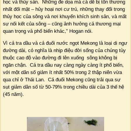
học và thủy sản.
Những đe dọa má cá dễ bị tổn thương
nhất đối mặt – hủy hoại nơi cư trú, những thay đổi trong
thủy học của sông và nơi khuyến khích sinh sản, và mất
sự nối kết của sông – cũng ảnh hưởng cá thương mại
quan trọng và phổ biến khác,” Hogan nói.
Vì cá tra dầu và cá đuối nước ngọt Mekong là loại di ngư
đường dài, có nghĩa là nhịp điệu đời sống của chúng tùy
thuộc cao độ vào đường đi lên xuống
sông không bị
ngăn chận.
Cá tra dầu nay càng ngày càng ít phổ biến,
với một dân số giảm ít nhất 50% trong 2 thập niên vừa
qua chỉ ở Thái Lan.
Cá đuối Mekong cũng trải qua sự
sụt giảm dân số từ 50-79% trong chiều dài của 3 thế hệ
(45 năm).