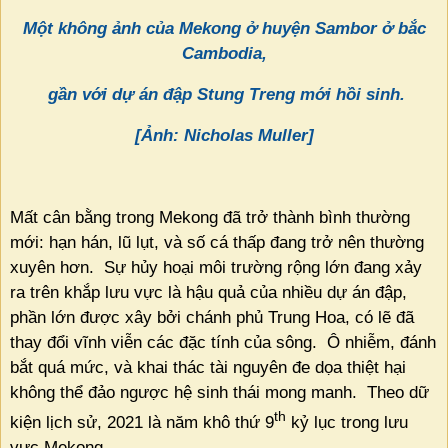
Một không ảnh của Mekong ở huyện Sambor ở bắc
Cambodia,
gần với dự án đập Stung Treng mới hồi sinh.
[Ảnh: Nicholas Muller]
Mất cân bằng trong Mekong đã trở thành bình thường
mới: hạn hán, lũ lụt, và số cá thấp đang trở nên thường
xuyên hơn.
Sự hủy hoại môi trường rộng lớn đang xảy
ra trên khắp lưu vực là hậu quả của nhiều dự án đập,
phần lớn được xây bởi chánh phủ Trung Hoa, có lẽ đã
thay đổi vĩnh viễn các đặc tính của sông.
Ô nhiễm, đánh
bắt quá mức, và khai thác tài nguyên đe dọa thiệt hại
không thể đảo ngược hệ sinh thái mong manh.
Theo dữ
th
kiện lịch sử, 2021 là năm khô thứ 9
kỷ lục trong lưu
vực Mekong.