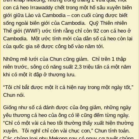
con cá heo Irrawaddy chết trong một hố sâu xuyên biên
giới giữa Lào và Cambodia – con cuối cùng được biết
sống ngoài biên giới của Cambodia.
Quỹ Thiên nhiên
Thế giới (WWF) ước tính rằng chỉ còn 92 con cá heo ở
Cambodia.
Một ước tính mới của dân số cá heo còn lại
của quốc gia sẽ được công bố vào năm tới.
Những mẽ lưới của Chun cũng giảm.
Chỉ trên 1 thập
niên trước, sông có năng suất 2,3 triệu tấn cá một năm
khi có một ít đập ở thượng lưu.
“Tôi chỉ bắt được một ít cá hiện nay trong một ngày tốt,”
Chun nói.
Giống như số cá đánh được của ông giảm, những ngày
yêu thương cá heo của ông có lẽ cũng đếm từng ngày.
“Chỉ có một vài cá heo tôi thường thấy xuất hiện thường
xuyên.
Tôi nghĩ chỉ còn vài chục con,” Chun tính toán.
Các chủng loại phụ Mekong nay có nguy cơ tuyệt chủng