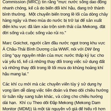
Commission (MRC)) tin rằng “mực nước sông dao động
nhanh chóng, kể cả do biến đổi khí hậu, đang trở thành
bình thường.
Một chuyển biến trong lề lối của dòng chảy
hàng ngày và theo mùa do nước bị trữ lại để sản xuất
điện khu vực đã làm xáo trộn sinh thái của Mekong, đặt
đời sống và cuộc sống vào rủi ro.”
Marc Goichot, người cầm đầu nước ngọt trong khu vực
Á Châu-Thái Bình Dương của WWF, nói với
DW
ông
cũng “quy nguyên nhân của mực nước thấp kỷ lục cho
vài yếu tố, kể cả những thay đổi trong việc sử dụng đất
và những thay đổi trong lề lối mưa do khủng hoảng khí
hậu mang lại.”
Các khí cụ mới mà các chuyên viên tùy ý sử dụng hy
vọng làm dễ dàng việc tiên đoán và theo dõi chiều hướng
từ tuần nầy sang tuần khác, và cũng cho chiều hướng
dài hạn.
Khí cụ Theo dõi Đập Mekong (Mekong Dam
Monitor (MDM)) là một tài nguyên vô giá để hiểu rõ hơn