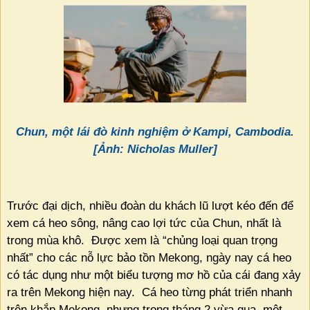
Chun, một lái đò kinh nghiệm ở Kampi, Cambodia.
[Ảnh: Nicholas Muller]
Trước đại dịch, nhiều đoàn du khách lũ lượt kéo đến để
xem cá heo sông, nâng cao lợi tức của Chun, nhất là
trong mùa khô.
Được xem là “chủng loại quan trọng
nhất” cho các nỗ lực bảo tồn Mekong, ngày nay cá heo
có tác dụng như một biểu tượng mơ hồ của cái đang xảy
ra trên Mekong hiện nay.
Cá heo từng phát triển nhanh
trên khắp Mekong, nhưng trong tháng 2 vừa qua, một