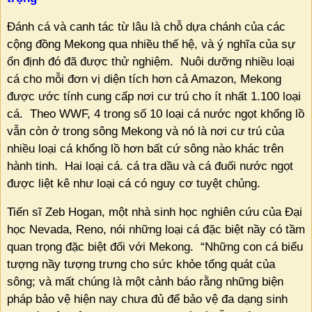
Đánh cá và canh tác từ lâu là chỗ dựa chánh của các
cộng đồng Mekong qua nhiều thế hệ, và ý nghĩa của sự
ổn định đó đã được thử nghiệm.
Nuôi dưỡng nhiều loại
cá cho mỗi đơn vị diện tích hơn cả Amazon, Mekong
được ước tính cung cấp nơi cư trú cho ít nhất 1.100 loại
cá.
Theo WWF, 4 trong số 10 loại cá nước ngọt khổng lồ
vẫn còn ở trong sông Mekong và nó là nơi cư trú của
nhiều loại cá khổng lồ hơn bất cứ sông nào khác trên
hành tinh.
Hai loại cá. cá tra dầu và cá đuối nước ngọt
được liệt kê như loại cá có nguy cơ tuyệt chủng.
Tiến sĩ Zeb Hogan, một nhà sinh học nghiên cứu của Đại
học Nevada, Reno, nói những loại cá đặc biệt nầy có tầm
quan trọng đặc biệt đối với Mekong.
“Những con cá biểu
tượng nầy tượng trưng cho sức khỏe tổng quát của
sông; và mất chúng là một cảnh báo rằng những biện
pháp bảo vệ hiện nay chưa đủ để bảo vệ đa dạng sinh