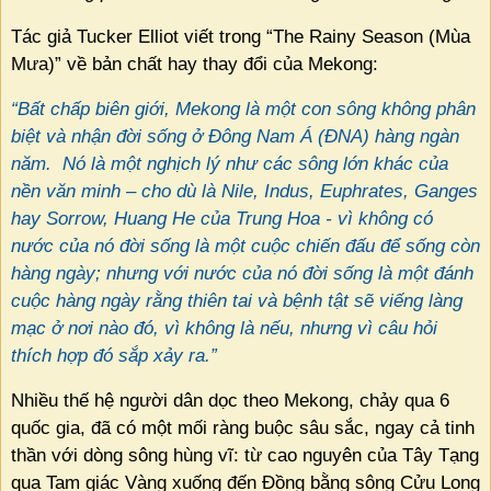
Tác giả Tucker Elliot viết trong “The Rainy Season (Mùa
Mưa)” về bản chất hay thay đổi của Mekong:
“Bất chấp biên giới, Mekong là một con sông không phân
biệt và nhận đời sống ở Đông Nam Á (ĐNA) hàng ngàn
năm.
Nó là một nghịch lý như các sông lớn khác của
nền văn minh – cho dù là Nile, Indus, Euphrates, Ganges
hay Sorrow, Huang He của Trung Hoa - vì không có
nước của nó đời sống là một cuộc chiến đấu để sống còn
hàng ngày; nhưng với nước của nó đời sống là một đánh
cuộc hàng ngày rằng thiên tai và bệnh tật sẽ viếng làng
mạc ở nơi nào đó, vì không là nếu, nhưng vì câu hỏi
thích hợp đó sắp xảy ra.”
Nhiều thế hệ người dân dọc theo Mekong, chảy qua 6
quốc gia, đã có một mối ràng buộc sâu sắc, ngay cả tinh
thần với dòng sông hùng vĩ: từ cao nguyên của Tây Tạng
qua Tam giác Vàng xuống đến Đồng bằng sông Cửu Long