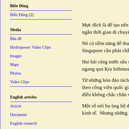
Biển Đông
Biển Đông
(2)
Mực đích là để tạo nên
Media
ngắn thời gian di chuy
Bản đồ
Nó có tiềm năng để th
Hydropower Video Clips
Singapore cần phải chắ
Images
Hai hải cảng nước sâu
Maps
ngang qua Kra Isthmus
Photos
Từ những hòn đảo tách
Video Clips
theo công viên quốc gi
điều không chắc chắn 
English articles
Một số nói họ ủng hộ d
Article
kinh tế.
Nhưng những n
Document
English research