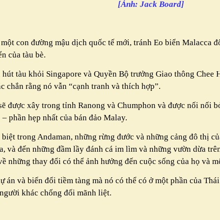
[Ảnh: Jack Board]
 một con đường mậu dịch quốc tế mới, tránh Eo biển Malacca đ
ển của tàu bè.
u hút tàu khỏi Singapore và Quyền Bộ trưởng Giao thông Chee 
c chắn rằng nó vẫn “cạnh tranh và thích hợp”.
 sẽ được xây trong tỉnh Ranong và Chumphon và được nối nối bở
 – phần hẹp nhất của bán đảo Malay.
 biệt trong Andaman, những rừng đước và những cảng đô thị của
a, và đến những đầm lầy đánh cá im lìm và những vườn dừa trê
về những thay đổi có thể ảnh hưởng đến cuộc sống của họ và mô
ự án và biến đổi tiềm tàng mà nó có thể có ở một phần của Th
gười khác chống đối mãnh liệt.