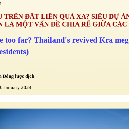
4
 TRÊN ĐẤT LIỀN QUÁ XA? SIÊU DỰ Á
N LÀ MỘT VẤN ĐỀ CHIA RẼ GIỮA CÁC
e too far? Thailand's revived Kra mega
esidents)
n Đông lược dịch
30 January 2024