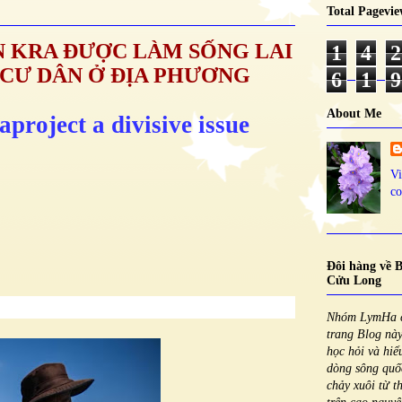
Total Pagevie
N KRA ĐƯỢC LÀM SỐNG LAI
1
4
2
 CƯ DÂN Ở ĐỊA PHƯƠNG
6
1
9
About Me
project a divisive issue
V
co
Đôi hàng về 
Cửu Long
Nhóm LymHa c
trang Blog này
học hỏi và hiể
dòng sông quố
chảy xuôi từ 