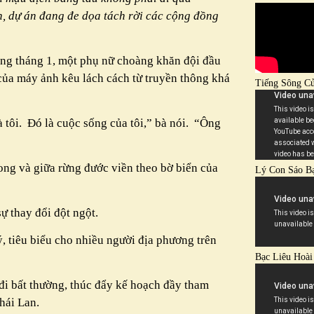
ẹn, dự án đang đe dọa tách rời các cộng đồng
ong tháng 1, một phụ nữ choàng khăn đội đầu
 của máy ảnh kêu lách cách từ truyền thông khá
Tiếng Sông C
 tôi.
Đó là cuộc sống của tôi,” bà nói.
“Ông
rong và giữa rừng đước viền theo bờ biển của
Lý Con Sáo B
ự thay đổi đột ngột.
, tiêu biểu cho nhiều người địa phương trên
Bạc Liêu Hoài
đi bất thường, thúc đẩy kế hoạch đầy tham
hái Lan.