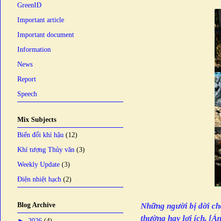
GreenID
Important article
Important document
Information
News
Report
Speech
Mix Subjects
Biến đổi khí hậu
(12)
Khí tượng Thủy văn
(3)
Weekly Update
(3)
Điện nhiệt hạch
(2)
Blog Archive
Những người bị dời chỗ
thường hay lợi ích. [Ả
►
2026
(4)