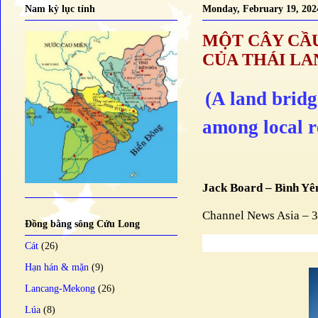
Nam kỳ lục tỉnh
Monday, February 19, 202
MỘT CÂY CẦU
CỦA THÁI LA
(A land bridg
among local r
Jack Board – Bình Yê
Channel News Asia – 
Đồng bằng sông Cửu Long
Cát
(26)
Hạn hán & mặn
(9)
Lancang-Mekong
(26)
Lúa
(8)