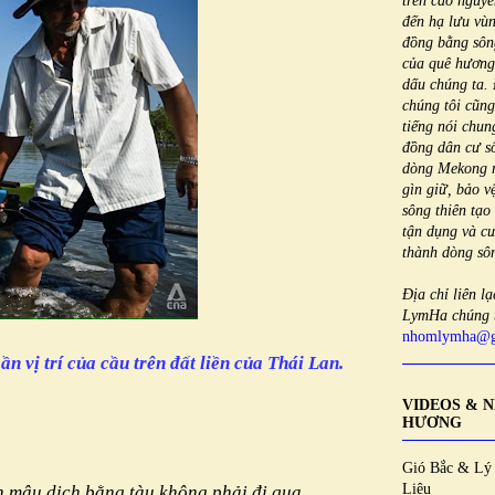
trên cao nguy
đến hạ lưu vù
đồng bằng sô
của quê hương
dấu chúng ta. 
chúng tôi cũng
tiếng nói chun
đồng dân cư s
dòng Mekong r
gìn giữ, bảo v
sông thiên tạo
tận dụng và c
thành dòng sô
Địa chỉ liên l
LymHa chúng t
nhomlymha@g
n vị trí của cầu trên đất liền của Thái Lan.
VIDEOS & 
HƯƠNG
Gió Bắc & Lý
Liêu
n mậu dịch bằng tàu không phải đi qua