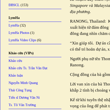
ĐBSCL
(153)
Singapore và Malaysia
địa phương.
LymHa
RANONG, Thailand:
K
LymHa
(32)
xuất hiện từ đám đông 
LymHa Photos
(1)
đông đang nhìn chăm c
LymHa Video Clips
(6)
“Xin giúp tôi.
Dự án cầ
có thể trì hoãn dự án, 
Khảo cứu (VIPs)
Người phụ nữ tên Tho
Khảo cứu
Ranong.
Khảo cứu Ts. Trần Văn Đạt
Cộng đồng của bà gồm c
Khảo luận
Nguyễn Minh Quang
Lời van xin của bà Tho
khắp 2 tỉnh bị choáng 
Thái Công Tụng
Tiến sĩ Dương Văn Ni
Kể từ khi tuyên thệ nh
Ts. Tô Văn Trường
vọng của ông để phát t