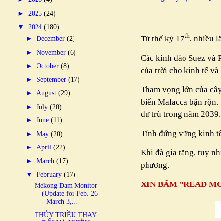
►
2025
(24)
▼
2024
(180)
th
Từ thế kỷ 17
, nhiều 
►
December
(2)
►
November
(6)
Các kinh dào Suez và P
►
October
(8)
của trời cho kinh tế 
►
September
(17)
Tham vọng lớn của cây c
►
August
(29)
biển Malacca bận rộn.
►
July
(20)
dự trù trong năm 2039.
►
June
(11)
Tính đứng vững kinh t
►
May
(20)
►
April
(22)
Khi đà gia tăng, tuy nh
►
March
(17)
phương.
▼
February
(17)
XIN BẤM "READ MO
Mekong Dam Monitor
(Update for Feb. 26
- March 3,...
THỦY TRIỀU THAY