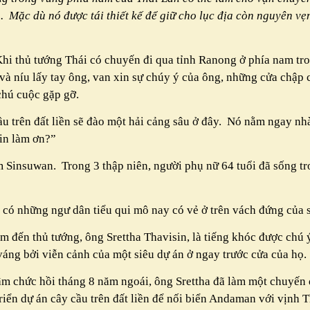
.
Mặc dù nó được tái thiết kế để giữ cho lục địa còn nguyên v
hi thủ tướng Thái có chuyến đi qua tỉnh Ranong ở phía nam tr
và níu lấy tay ông, van xin sự chúy ý của ông, những cửa chập
hú cuộc gặp gỡ.
u trên đất liền sẽ đào một hải cảng sâu ở đây.
Nó nằm ngay nhà
xin làm ơn?”
m Sinsuwan.
Trong 3 thập niên, người phụ nữ 64 tuổi đã sống t
ó những ngư dân tiểu qui mô nay có vẻ ở trên vách đứng của s
m đến thủ tướng, ông Srettha Thavisin, là tiếng khóc được chú ý
váng bởi viễn cảnh của một siêu dự án ở ngay trước cửa của họ.
ậm chức hồi tháng 8 năm ngoái, ông Srettha đã làm một chuyến 
riển dự án cây cầu trên đất liền để nối biển Andaman với vịnh T