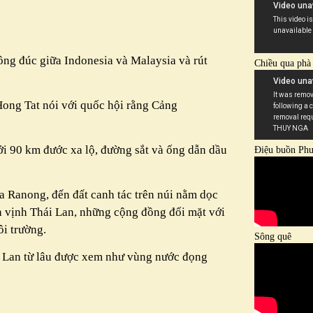
ông đúc giữa Indonesia và Malaysia và rút
Chiều qua phà
Hong Tat nói với quốc hội rằng Cảng
i 90 km đước xa lộ, đường sắt và ống dẫn dầu
Điệu buồn Ph
 Ranong, đến đất canh tác trên núi nằm dọc
n vịnh Thái Lan, những cộng đồng đối mặt với
i trường.
Sông quê
ái Lan từ lâu được xem như vùng nước đọng