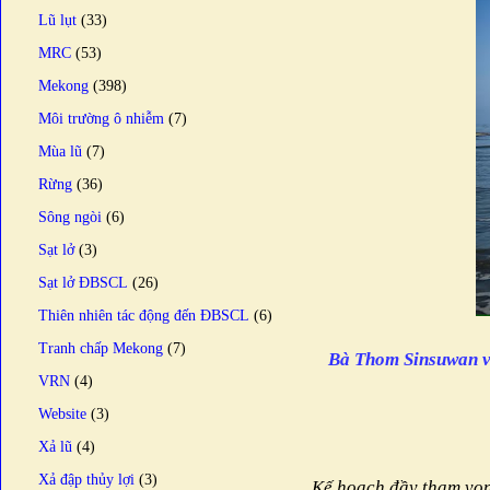
Lũ lụt
(33)
MRC
(53)
Mekong
(398)
Môi trường ô nhiễm
(7)
Mùa lũ
(7)
Rừng
(36)
Sông ngòi
(6)
Sạt lở
(3)
Sạt lở ĐBSCL
(26)
Thiên nhiên tác động đến ĐBSCL
(6)
Tranh chấp Mekong
(7)
Bà Thom Sinsuwan và 
VRN
(4)
Website
(3)
Xả lũ
(4)
Xả đập thủy lợi
(3)
Kế hoạch đầy tham vọn