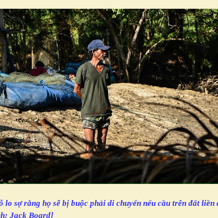
 lo sợ rằng họ sẽ bị buộc phải di chuyển nếu cầu trên đất liề
nh: Jack Board]