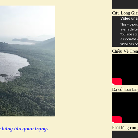
Cửu Long Gia
Chiều Về Trê
Dạ cổ hoài lan
Phải lòng con 
 bằng tàu quan trọng.