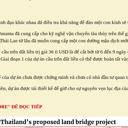
lãnh đạo khác nhau đã điều tra khả năng để đào một con kinh sẽ 
anama đã cung cấp cho kỹ nghệ vận chuyển tàu thủy trên thế g
và Thái Lan từ lâu đã muốn cung cấp một con dường mậu dịch m
ầu trên đất liền trị giá 36 tỉ USD là để cắt bớt từ 6 đến 9 ngày
Giai đoạn 1 của dự án cầu trên đất liền có thể được hoàn tất v
ế của dự án chưa được chứng minh và chưa có nhà đầu tư quan t
iên, dự án được tái thiết kế để giữ cho sự nguyên vẹn lục địa c
RE" ĐỂ ĐỌC TIẾP