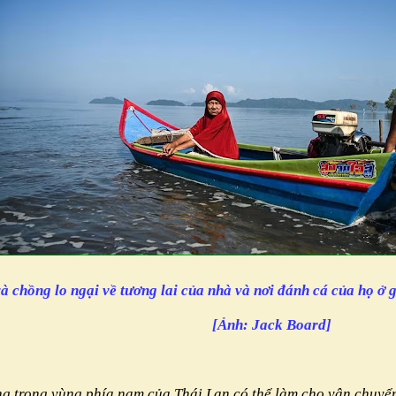
chồng lo ngại về tương lai của nhà và nơi đánh cá của họ ở gầ
[Ảnh: Jack Board]
g trong vùng phía nam của Thái Lan có thể làm cho vận chuyể